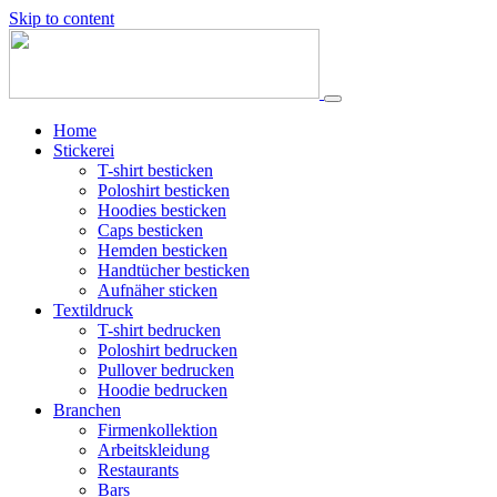
Skip to content
Home
Stickerei
T-shirt besticken
Poloshirt besticken
Hoodies besticken
Caps besticken
Hemden besticken
Handtücher besticken
Aufnäher sticken
Textildruck
T-shirt bedrucken
Poloshirt bedrucken
Pullover bedrucken
Hoodie bedrucken
Branchen
Firmenkollektion
Arbeitskleidung
Restaurants
Bars