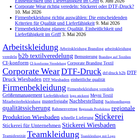
Einheitlichkeit und Lieferfähigkeit im Griff
6. Juni 2026
Corporate Wear richtig veredeln: Stickerei oder DTF‑Druck?
10. Mai 2026
Firmenbekleidung richtig auswählen: Die entscheidenden
Kriterien für Qualität und Lieferfähigkeit
9. Mai 2026
Firmenbekleidung planen: Qualität, Einheitlichkeit und
Lieferfähigkeit im Griff
3. Mai 2026
Arbeitskleidung
Arbeitskleidung Branding
arbeitskleidung
b2b textilveredelung
Bemusterung
veredeln
Branding auf Textilien
CI-konform
Corporate Branding Textil
CI-konforme Veredelung
Corporate Wear
DTF-Druck
DTF
dtf-druck b2b
Druck Wiesbaden
einheitliche qualität
DTF Wiesbaden
Firmenbekleidung
Firmenbekleidung veredeln
Größenmanagement
Meyni Textil
Lieferfähigkeit
logo stickerei
Nachbestellung
musterfreigabe
Mitarbeiterbekleidung
Nachbestellungen
qualitätssicherung
regionale
Rahmenvertrag
Regionale Produktion
Stickerei
Produktion Wiesbaden
schnelle Lieferung
Stickerei Wiesbaden
Stickerei für Unternehmen
Teamkleidung
Teamidentität
Teamkleidung mit Logo