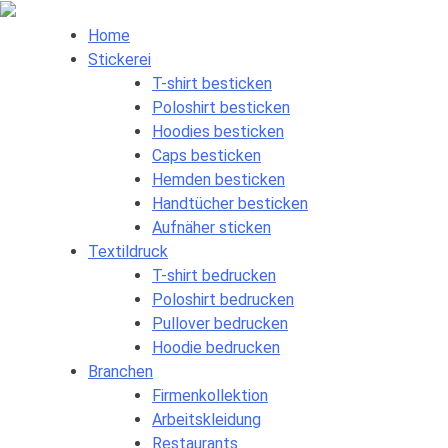
Skip
to
Home
content
Stickerei
T-shirt besticken
Poloshirt besticken
Hoodies besticken
Caps besticken
Hemden besticken
Handtücher besticken
Aufnäher sticken
Textildruck
T-shirt bedrucken
Poloshirt bedrucken
Pullover bedrucken
Hoodie bedrucken
Branchen
Firmenkollektion
Arbeitskleidung
Restaurants