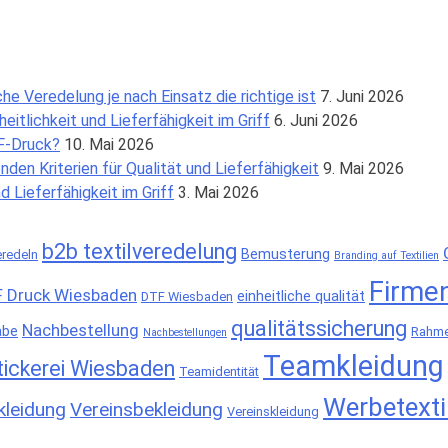
e Veredelung je nach Einsatz die richtige ist
7. Juni 2026
eitlichkeit und Lieferfähigkeit im Griff
6. Juni 2026
TF‑Druck?
10. Mai 2026
den Kriterien für Qualität und Lieferfähigkeit
9. Mai 2026
d Lieferfähigkeit im Griff
3. Mai 2026
b2b textilveredelung
Bemusterung
eredeln
Branding auf Textilien
Firme
 Druck Wiesbaden
einheitliche qualität
DTF Wiesbaden
qualitätssicherung
Nachbestellung
abe
Rahme
Nachbestellungen
Teamkleidung
tickerei Wiesbaden
Teamidentität
Werbetexti
leidung
Vereinsbekleidung
Vereinskleidung