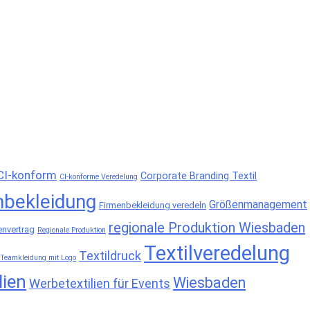
CI-konform
Corporate Branding Textil
CI-konforme Veredelung
nbekleidung
Größenmanagement
Firmenbekleidung veredeln
regionale Produktion Wiesbaden
nvertrag
Regionale Produktion
Textilveredelung
Textildruck
Teamkleidung mit Logo
lien
Wiesbaden
Werbetextilien für Events