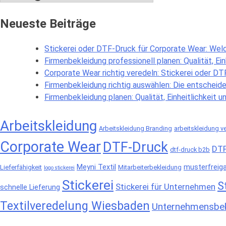
Neueste Beiträge
Stickerei oder DTF-Druck für Corporate Wear: Welch
Firmenbekleidung professionell planen: Qualität, Einh
Corporate Wear richtig veredeln: Stickerei oder D
Firmenbekleidung richtig auswählen: Die entscheiden
Firmenbekleidung planen: Qualität, Einheitlichkeit un
Arbeitskleidung
Arbeitskleidung Branding
arbeitskleidung v
Corporate Wear
DTF-Druck
DTF
dtf-druck b2b
Meyni Textil
musterfreig
Lieferfähigkeit
Mitarbeiterbekleidung
logo stickerei
Stickerei
S
Stickerei für Unternehmen
schnelle Lieferung
Textilveredelung Wiesbaden
Unternehmensbek