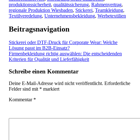
produktionssicherheit
,
qualitätssicherung
,
Rahmenvertrag
,
regionale Produktion Wiesbaden
,
Stickerei
,
Teamkleidung
,
Textilveredelung
,
Unternehmensbekleidung
,
Werbetextilien
Beitragsnavigation
Stickerei oder DTF-Druck für Corporate Wear: Welche
Lösung passt im B2B-Einsatz?
Firmenbekleidung richtig auswählen: Die entscheidenden
Kriterien für Qualität und Lieferfähigkeit
Schreibe einen Kommentar
Deine E-Mail-Adresse wird nicht veröffentlicht.
Erforderliche
Felder sind mit
*
markiert
Kommentar
*