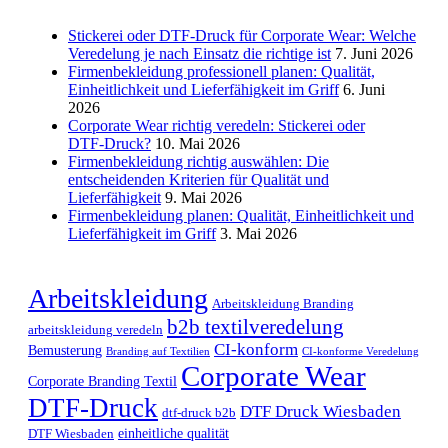
Stickerei oder DTF-Druck für Corporate Wear: Welche
Veredelung je nach Einsatz die richtige ist
7. Juni 2026
Firmenbekleidung professionell planen: Qualität,
Einheitlichkeit und Lieferfähigkeit im Griff
6. Juni
2026
Corporate Wear richtig veredeln: Stickerei oder
DTF‑Druck?
10. Mai 2026
Firmenbekleidung richtig auswählen: Die
entscheidenden Kriterien für Qualität und
Lieferfähigkeit
9. Mai 2026
Firmenbekleidung planen: Qualität, Einheitlichkeit und
Lieferfähigkeit im Griff
3. Mai 2026
Arbeitskleidung
Arbeitskleidung Branding
b2b textilveredelung
arbeitskleidung veredeln
CI-konform
Bemusterung
Branding auf Textilien
CI-konforme Veredelung
Corporate Wear
Corporate Branding Textil
DTF-Druck
DTF Druck Wiesbaden
dtf-druck b2b
einheitliche qualität
DTF Wiesbaden