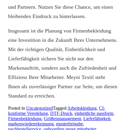
und Partnern. Nutzen Sie diese Chance, um einen
bleibenden Eindruck zu hinterlassen.
Insgesamt ist die Planung von Firmenbekleidung
eine Investition in die Zukunft Ihres Unternehmens.
Mit der richtigen Qualität, Einheitlichkeit und
Lieferfähigkeit sichern Sie nicht nur den
Markenauftritt, sondern auch die Zufriedenheit und
Effizienz Ihrer Mitarbeiter. Meyni Textil steht
Ihnen als zuverlässiger Partner zur Seite, um diesen
Standard zu erreichen.
Posted in
Uncategorized
Tagged
Arbeitskleidung
,
CI-
konforme Veredelung
,
DTF-Druck
,
einheitliche passform
,
Firmenbekleidung
,
Größenmanagement
,
Lieferfähigkeit
,
markenwiedererkennung
,
musterfreigabe
,
nachbestellservice
,
onboarding neuer mitarbeiter
,