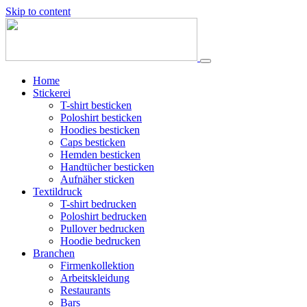
Skip to content
Home
Stickerei
T-shirt besticken
Poloshirt besticken
Hoodies besticken
Caps besticken
Hemden besticken
Handtücher besticken
Aufnäher sticken
Textildruck
T-shirt bedrucken
Poloshirt bedrucken
Pullover bedrucken
Hoodie bedrucken
Branchen
Firmenkollektion
Arbeitskleidung
Restaurants
Bars