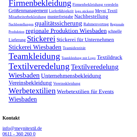
Firmenbekleidung
Firmenbekleidung veredeln
Größenmanagement
Meyni Textil
Lieferfähigkeit
logo stickerei
Nachbestellung
musterfreigabe
Mitarbeiterbekleidung
qualitätssicherung
Rahmenvertrag
Nachbestellungen
Regionale
regionale Produktion Wiesbaden
schnelle
Produktion
Stickerei
Stickerei für Unternehmen
Lieferung
Stickerei Wiesbaden
Teamidentität
Teamkleidung
Textildruck
Teamkleidung mit Logo
Textilveredelung
Textilveredelung
Wiesbaden
Unternehmensbekleidung
Vereinsbekleidung
Vereinskleidung
Werbetextilien
Werbetextilien für Events
Wiesbaden
Kontakt
info@meynitextil.de
0611 - 360 260 0