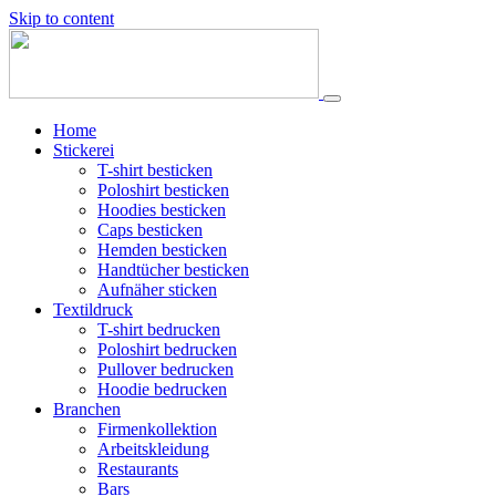
Skip to content
Home
Stickerei
T-shirt besticken
Poloshirt besticken
Hoodies besticken
Caps besticken
Hemden besticken
Handtücher besticken
Aufnäher sticken
Textildruck
T-shirt bedrucken
Poloshirt bedrucken
Pullover bedrucken
Hoodie bedrucken
Branchen
Firmenkollektion
Arbeitskleidung
Restaurants
Bars