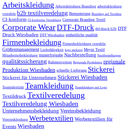
Arbeitskleidung
Arbeitskleidung Branding
arbeitskleidung
b2b textilveredelung
Bemusterung
veredeln
Branding auf Textilien
CI-konform
Corporate Branding Textil
CI-konforme Veredelung
Corporate Wear
DTF-Druck
DTF
dtf-druck b2b
Druck Wiesbaden
einheitliche qualität
DTF Wiesbaden
Firmenbekleidung
Firmenbekleidung veredeln
Größenmanagement
Meyni Textil
Lieferfähigkeit
logo stickerei
Nachbestellung
musterfreigabe
Mitarbeiterbekleidung
Nachbestellungen
qualitätssicherung
regionale
Rahmenvertrag
Regionale Produktion
Stickerei
Produktion Wiesbaden
schnelle Lieferung
Stickerei Wiesbaden
Stickerei für Unternehmen
Teamkleidung
Teamidentität
Teamkleidung mit Logo
Textilveredelung
Textildruck
Textilveredelung Wiesbaden
Unternehmensbekleidung
Vereinsbekleidung
Werbetextilien
Werbetextilien für
Vereinskleidung
Wiesbaden
Events