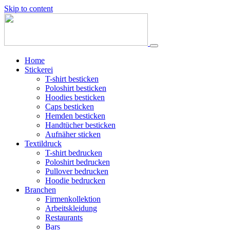
Skip to content
Home
Stickerei
T-shirt besticken
Poloshirt besticken
Hoodies besticken
Caps besticken
Hemden besticken
Handtücher besticken
Aufnäher sticken
Textildruck
T-shirt bedrucken
Poloshirt bedrucken
Pullover bedrucken
Hoodie bedrucken
Branchen
Firmenkollektion
Arbeitskleidung
Restaurants
Bars